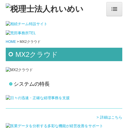
HOME
事務所紹介
HOME
MX2クラウド
メッセージ
MX2クラウド
事務所沿革
経営理念
システムの特長
代表社員紹介
交通案内
サービス案内
> 詳細はこちら
ご相談からご契約までの流れ