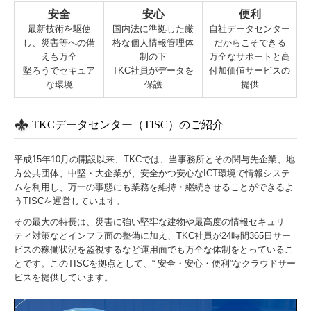
安全
安心
便利
最新技術を駆使
国内法に準拠した厳
自社データセンター
し、災害等への備
格な個人情報管理体
だからこそできる
えも万全
制の下
万全なサポートと高
堅ろうでセキュア
TKC社員がデータを
付加価値サービスの
な環境
保護
提供
TKCデータセンター（TISC）のご紹介
平成15年10月の開設以来、TKCでは、当事務所とその関与先企業、地
方公共団体、中堅・大企業が、安全かつ安心なICT環境で情報システ
ムを利用し、万一の事態にも業務を維持・継続させることができるよ
うTISCを運営しています。
その最大の特長は、災害に強い堅牢な建物や最高度の情報セキュリ
ティ対策などインフラ面の整備に加え、TKC社員が24時間365日サー
ビスの稼働状況を監視するなど運用面でも万全な体制をとっているこ
とです。このTISCを拠点として、“ 安全・安心・便利”なクラウドサー
ビスを提供しています。