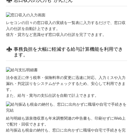
窓口収入の入力も“かんたん”
レセコンの日々の窓口収入の実績を一覧表に入力するだけで、窓口収
入の仕訳を自動計上できます。
借方・貸方など意識せず窓口収入の仕訳を完了できます。
事務負担を大幅に軽減する給与計算機能を利用でき
ます。
法令改正に伴う税率・保険料率の変更に迅速に対応。入力ミスや入力
漏れ・判定誤りをシステムがチェックするため、安心して利用できま
す。
また、給与・賞与の支払仕訳を自動で計上できます。
給与明細も源泉徴収票も年末調整関連の申告書も、印刷せずにWeb上
で配付・回収できます。
給与振込も税金の納付も、窓口に出向かずに職場や自宅で手続きを完