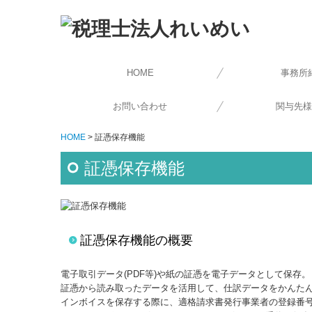
HOME
事務所
代表社
メッセ
事務所
経営
交通
お問い合わせ
関与先様
HOME
証憑保存機能
証憑保存機能
証憑保存機能の概要
電子取引データ(PDF等)や紙の証憑を電子データとして保存。
証憑から読み取ったデータを活用して、仕訳データをかんた
インボイスを保存する際に、適格請求書発行事業者の登録番