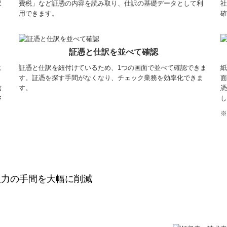
訳
費税」など証憑の内容を読み取り、仕訳の基礎データとして利
社
用できます。
確
証憑と仕訳を並べて確認
に
証憑と仕訳を紐付けているため、1つの画面で並べて確認できま
紙
す。証憑を探す手間がなくなり、チェック業務を効率化できま
面
信
す。
憑
さ
し
※
入力の手間を大幅に削減