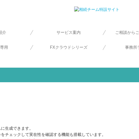
紹介
サービス案内
ご相談から
員紹介
ージ
沿革
理念
案内
専用
FXクラウドシリーズ
事務所
んに生成できます。
号をチェックして実在性を確認する機能も搭載しています。